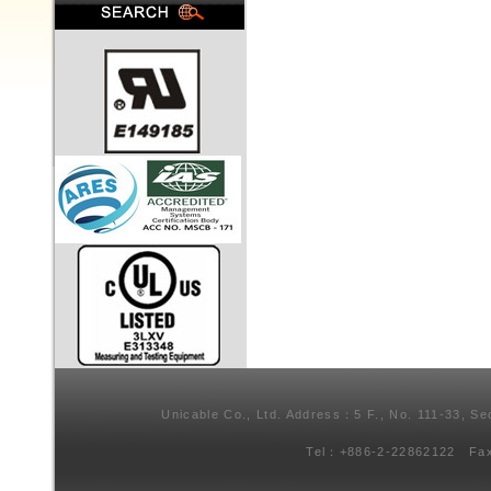
Unicable Co., Ltd. Address：5 F., No. 111-33, Se
Tel：+886-2-22862122 Fa