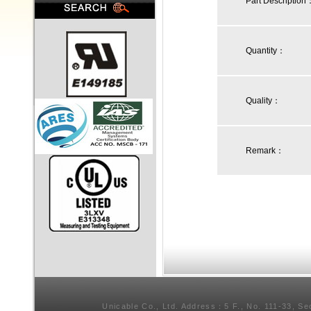
Part Description
Quantity：
Quality：
Remark：
Unicable Co., Ltd. Address：5 F., No. 111-33, Se